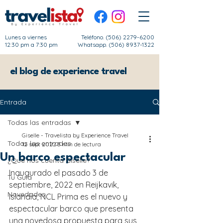
Lunes a viernes
Teléfono.
(506) 2279-6200
12:30 pm a 7:30 pm
Whatsapp. (506) 8937-1322
el blog de experience travel
Entrada
Todas las entradas
Giselle - Travelista by Experience Travel
Todas las entradas
12 sept 2022
3 min de lectura
Un barco espectacular
¿Qué nos cuenta Giselle?
Inaugurado el pasado 3 de 
Tu Guía
septiembre, 2022 en Reijkavik, 
Novedades
Islandia, NCL Prima es el nuevo y 
espectacular barco que presenta 
una novedosa propuesta para sus 