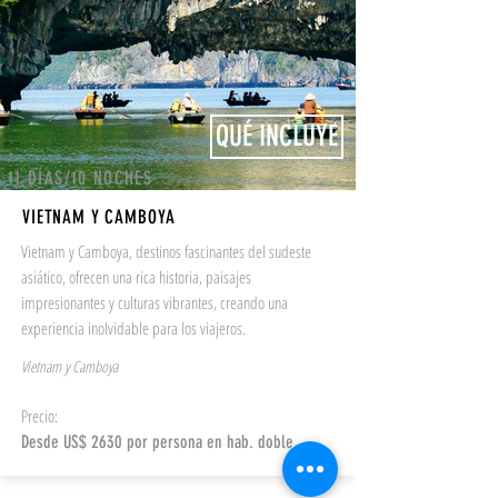
QUÉ INCLUYE
11 DÍAS/10 NOCHES
VIETNAM Y CAMBOYA
Vietnam y Camboya, destinos fascinantes del sudeste
asiático, ofrecen una rica historia, paisajes
impresionantes y culturas vibrantes, creando una
experiencia inolvidable para los viajeros.
Vietnam y Camboya
Precio:
Desde US$ 2630 por persona en hab. doble