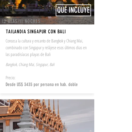
QUÉ INCLUYE
12 DÍAS/11 NOCHES
TAILANDIA SINGAPUR CON BALI
Conozca la cultura y encanto de Bangkok y Chiang Mai,
combinado con Singapur y relájese esos últimos dias en
las paradisíacas playas de Bali
Bangkok, Chiang Mai, Singapur, Bali
Precio:
Desde US$ 3435 por persona en hab. doble