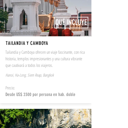
QUÉ INCLUYE
10 DÍAS/9 NOCHES
TAILANDIA Y CAMBOYA
Tailandia y Camboya ofrecen un viaje fascinante, con rica
historia, templos impresionantes y una cultura vibrante
que cautivará a todos los viajeros.
Hanoi, Ha-Long, Siem Reap, Bangkok
Precio:
Desde US$ 2300 por persona en hab. doble