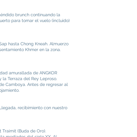
léndido brunch continuando la
rto para tomar el vuelo (incluido)
le Sap hasta Chong Kneah. Almuerzo
 asentamiento Khmer en la zona.
ciudad amurallada de ANGKOR
 la Terraza del Rey Leproso.
 de Camboya. Antes de regresar al
ojamiento.
legada, recibimiento con nuestro
t Traimit (Buda de Oro).
sta mediados del siglo XX. Al