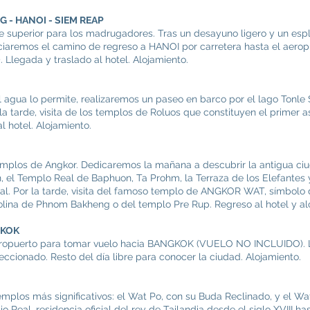
G - HANOI - SIEM REAP
e superior para los madrugadores. Tras un desayuno ligero y un esp
aremos el camino de regreso a HANOI por carretera hasta el aeropue
Llegada y traslado al hotel. Alojamiento.
el agua lo permite, realizaremos un paseo en barco por el lago Ton
r la tarde, visita de los templos de Roluos que constituyen el primer
 hotel. Alojamiento.
 Templos de Angkor. Dedicaremos la mañana a descubrir la antigua 
 el Templo Real de Baphuon, Ta Prohm, la Terraza de los Elefantes y
cal. Por la tarde, visita del famoso templo de ANGKOR WAT, símbolo
a colina de Phnom Bakheng o del templo Pre Rup. Regreso al hotel y al
GKOK
aeropuerto para tomar vuelo hacia BANGKOK (VUELO NO INCLUIDO). L
leccionado. Resto del día libre para conocer la ciudad. Alojamiento.
templos más significativos: el Wat Po, con su Buda Reclinado, y el Wa
Real, residencia oficial del rey de Tailandia desde el siglo XVIII ha