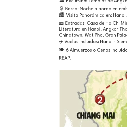
🏛️ Excursión: Templos de Angk
🚢 Barco: Noche a bordo en emb
🏙️ Visita Panorámica en: Hanoi.
🎫 Entradas: Casa de Ho Chi Mi
Literatura en Hanoi, Angkor Th
Chinatown, Wat Pho, Gran Pala
✈️ Vuelos Incluidos: Hanoi - Sie
🍽️ 6 Almuerzos o Cenas Incluid
REAP.