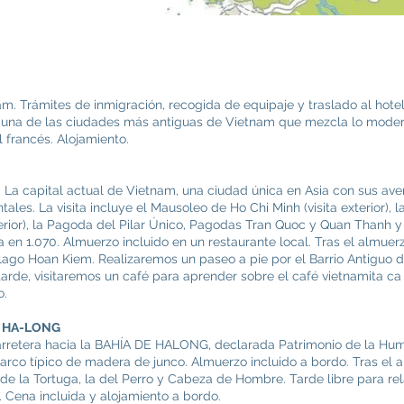
am. Trámites de inmigración, recogida de equipaje y traslado al hote
 es una de las ciudades más antiguas de Vietnam que mezcla lo mode
l francés. Alojamiento.
d. La capital actual de Vietnam, una ciudad única en Asia con sus ave
tales. La visita incluye el Mausoleo de Ho Chi Minh (visita exterior), 
terior), la Pagoda del Pilar Único, Pagodas Tran Quoc y Quan Thanh y 
en 1.070. Almuerzo incluido en un restaurante local. Tras el almuerzo
ago Hoan Kiem. Realizaremos un paseo a pie por el Barrio Antiguo 
la tarde, visitaremos un café para aprender sobre el café vietnamita c
o.
DE HA-LONG
arretera hacia la BAHÍA DE HALONG, declarada Patrimonio de la Hu
rco típico de madera de junco. Almuerzo incluido a bordo. Tras el
de la Tortuga, la del Perro y Cabeza de Hombre. Tarde libre para rela
. Cena incluida y alojamiento a bordo.