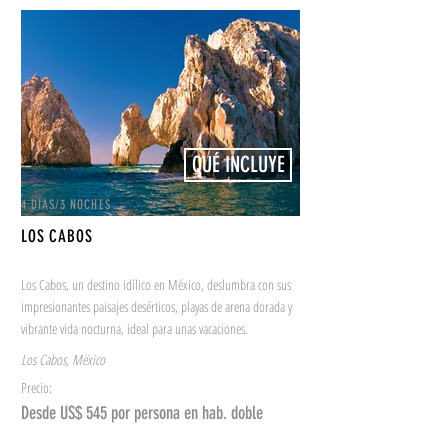
QUÉ INCLUYE
4 DÍAS/3 NOCHES
LOS CABOS
Los Cabos, un destino idílico en México, deslumbra con sus
impresionantes paisajes desérticos, playas de arena dorada y
vibrante vida nocturna, ideal para unas vacaciones.
Los Cabos, Mëxico
Precio:
Desde US$ 545 por persona en hab. doble