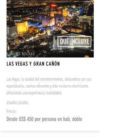
QUÉ INCLUYE
4 DÍAS/3 NOCHES
LAS VEGAS Y GRAN CAÑÓN
Las Vegas, la ciudad del entretenimiento, deslumbra con sus
espectáculos, casinos vibrantes y vida nocturna electrizante,
ofreciendo una experiencia inolvidable.
Estados Unidos
Precio:
Desde US$ 450 por persona en hab. doble