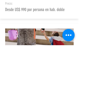
Precio:
Desde US$ 990 por persona en hab. doble
QUÉ INCLUYE
DE 6 A 8 DÍAS
ORLANDO
Orlando, la capital de la diversión en EE. UU., ofrece
emocionantes parques temáticos, atracciones familiares y una
vibrante vida nocturna para disfrutar sin parar.