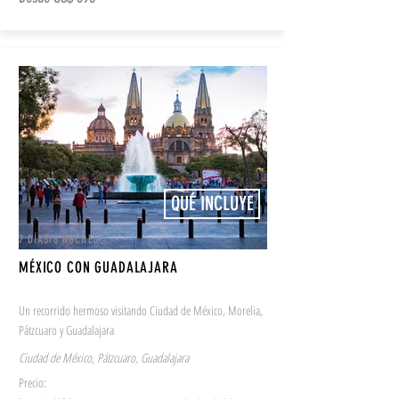
QUÉ INCLUYE
7 DÍAS/6 NOCHES
MÉXICO CON GUADALAJARA
Un recorrido hermoso visitando Ciudad de México, Morelia,
Pátzcuaro y Guadalajara
Ciudad de México, Pátzcuaro, Guadalajara
Precio: