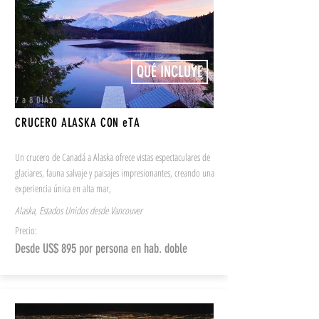
QUÉ INCLUYE
7 a 8 DÍAS
CRUCERO ALASKA CON eTA
Un crucero de Canadá a Alaska ofrece vistas espectaculares de
glaciares, fauna salvaje y paisajes impresionantes, creando una
experiencia única en alta mar,
Alaska, Estados Unidos desde Vancouver
Precio:
Desde US$ 895 por persona en hab. doble