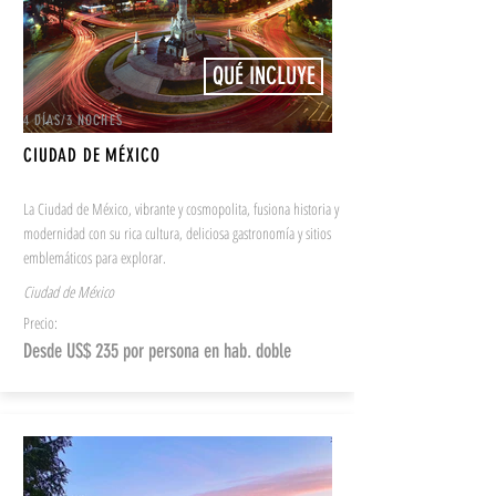
QUÉ INCLUYE
4 DÍAS/3 NOCHES
CIUDAD DE MÉXICO
La Ciudad de México, vibrante y cosmopolita, fusiona historia y
modernidad con su rica cultura, deliciosa gastronomía y sitios
emblemáticos para explorar.
Ciudad de México
Precio:
Desde US$ 235 por persona en hab. doble