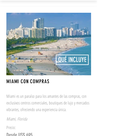
QUÉ INCLUYE
4 DÍAS/3 NOCHES
MIAMI CON COMPRAS
Miami es un paraíso para los amantes de las compras, con
exclusivos centros comerciales, boutiques de lujo y mercados
vibrantes, ofreciendo una experiencia única.
Miami, Florida
Precio:
Desde US$ 695