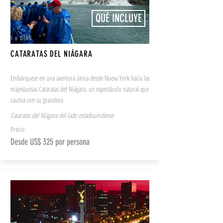
QUÉ INCLUYE
1 o DÍAS
CATARATAS DEL NIÁGARA
Embárquese en una aventura única desde Nueva York hacia las
majestuosas Cataratas del Niágara, un espectáculo natural que
cautiva con su grandeza
Cataratas del Niágara del lado estadounidense
Precio:
Desde US$ 325 por persona