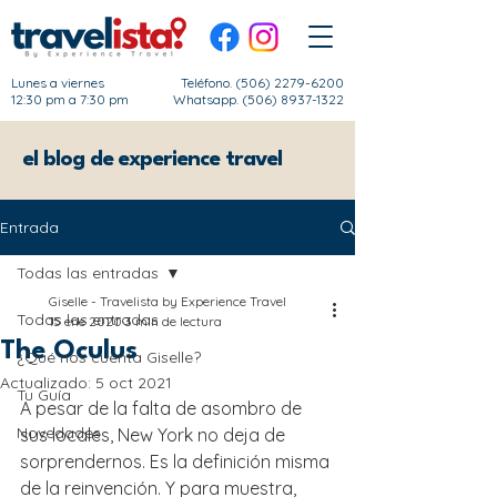
Lunes a viernes
Teléfono.
(506) 2279-6200
12:30 pm a 7:30 pm
Whatsapp. (506) 8937-1322
el blog de experience travel
Entrada
Todas las entradas
Giselle - Travelista by Experience Travel
Todas las entradas
15 ene 2020
3 min de lectura
The Oculus
¿Qué nos cuenta Giselle?
Actualizado:
5 oct 2021
Tu Guía
A pesar de la falta de asombro de 
Novedades
sus locales, New York no deja de 
sorprendernos. Es la definición misma 
de la reinvención. Y para muestra, 