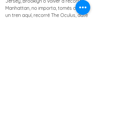
Jersey, Brooklyn o volver a recorrer 
Manhattan, no importa, tomés o no 
un tren aquí, recorré The Oculus, date 
gusto siendo parte de la historia de la 
arquitectura que se refleja de forma 
tan original, entre los edificios de New 
York.
Aprovechá que estarás en una de las 
partes más lindas de la ciudad, visitá 
también Battery Park, desde donde 
salen los ferries hacia Staten Island, 
Ellis Island, Governor's Island, Liberty 
Island (estatua de la libertad), 
Brooklyn y Astoria, Queens, también 
Bowling Green, el parque público más 
antiguo de New York, donde está la 
famosa escultura del toro desafiante, 
los museos de la zona: Museo 