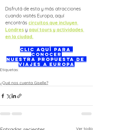
Disfrutá de esta y más atracciones 
cuando visités Europa, aquí 
encontrás 
circuitos que incluyen 
Londres
 y 
aquí tours y actividades 
en la ciudad.
CLIC AQUÍ PARA 
CONOCER
NUESTRA PROPUESTA DE 
VIAJES A EUROPA
Etiquetas:
españa
londoneye
londres
inglaterra
escocia
¿Qué nos cuenta Giselle?
Ver todo
Entradas recientes