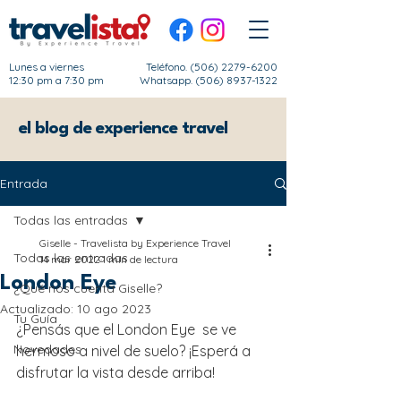
Lunes a viernes
Teléfono.
(506) 2279-6200
12:30 pm a 7:30 pm
Whatsapp. (506) 8937-1322
el blog de experience travel
Entrada
Todas las entradas
Giselle - Travelista by Experience Travel
Todas las entradas
14 mar 2022
1 min de lectura
London Eye
¿Qué nos cuenta Giselle?
Actualizado:
10 ago 2023
Tu Guía
¿Pensás que el London Eye  se ve 
Novedades
hermoso a nivel de suelo? ¡Esperá a 
disfrutar la vista desde arriba! 