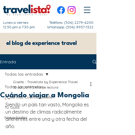
Lunes a viernes
Teléfono.
(506) 2279-6200
12:30 pm a 7:30 pm
Whatsapp. (506) 8937-1322
el blog de experience travel
Entrada
Todas las entradas
Giselle - Travelista by Experience Travel
Todas las entradas
15 oct 2019
5 min de lectura
Cuándo viajar a Mongolia
¿Qué nos cuenta Giselle?
Siendo un país tan vasto, Mongolia es 
Tu Guía
un destino de climas radicalmente 
Novedades
diferentes entre una y otra fecha del 
año.