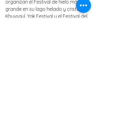
organizan el Festival de hielo más 
grande en su lago helado y cristalino. 
Khuvsgul, Yak Festival y el Festival del 
Águila se llevan a cabo en diferentes 
partes del país.
Además, la primavera es un buen 
momento cuando comienza una 
nueva vida. Para los pastores, es la 
época más feliz y más ocupada del 