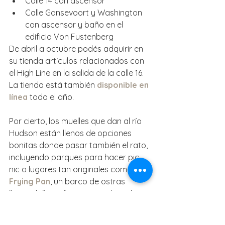
Calle 14 con ascensor  
Calle Gansevoort y Washington 
con ascensor y baño en el 
edificio Von Fustenberg 
De abril a octubre podés adquirir en 
su tienda artículos relacionados con 
el High Line en la salida de la calle 16. 
La tienda está también 
disponible en 
línea
 todo el año.
Por cierto, los muelles que dan al río 
Hudson están llenos de opciones 
bonitas donde pasar también el rato, 
incluyendo parques para hacer pic 
nic o lugares tan originales como 
The 
Frying Pan
, un barco de ostras 
"retirado" que fue convertido en bar 
restaurant flotante, anclado al muelle 
66.