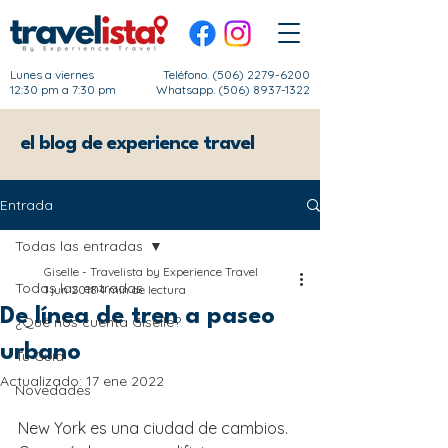
Lunes a viernes
Teléfono.
(506) 2279-6200
12:30 pm a 7:30 pm
Whatsapp. (506) 8937-1322
el blog de experience travel
Entrada
Todas las entradas
Giselle - Travelista by Experience Travel
Todas las entradas
1 jun 2018
4 min de lectura
De línea de tren a paseo
¿Qué nos cuenta Giselle?
urbano
Tu Guía
Actualizado:
17 ene 2022
Novedades
New York es una ciudad de cambios. 