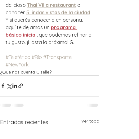
delicioso 
Thai Villa restaurant
 o 
conocer 
5 lindas vistas de la ciudad
. 
Y si querés conocerla en persona, 
aquí te dejamos un 
programa 
básico inicial
, que podemos refinar a 
tu gusto. ¡Hasta la próxima! G.
#Teleférico
#Río
#Transporte
#NewYork
¿Qué nos cuenta Giselle?
Ver todo
Entradas recientes