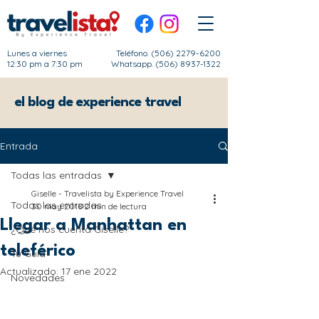
Lunes a viernes
Teléfono.
(506) 2279-6200
12:30 pm a 7:30 pm
Whatsapp. (506) 8937-1322
el blog de experience travel
Entrada
Todas las entradas
Giselle - Travelista by Experience Travel
Todas las entradas
30 may 2018
2 min de lectura
Llegar a Manhattan en
¿Qué nos cuenta Giselle?
teleférico
Tu Guía
Actualizado:
17 ene 2022
Novedades