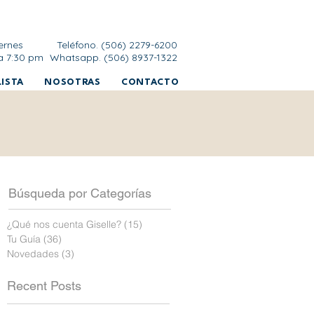
ernes
Teléfono. (506) 2279-6200
a 7:30 pm
Whatsapp. (506) 8937-1322
ISTA
NOSOTRAS
CONTACTO
Búsqueda por Categorías
¿Qué nos cuenta Giselle?
(15)
15 entradas
Tu Guía
(36)
36 entradas
Novedades
(3)
3 entradas
Recent Posts