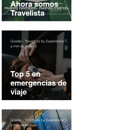
Ahora somos
Travelista
Giselle - Travelista by Experience Travel
4 min de lectura
Top 5 en
emergencias de
viaje
Giselle - Travelista by Experience Travel
2 min de lectura