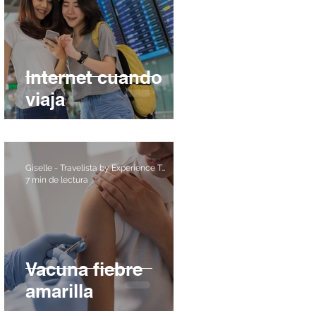
Internet cuando
viaja
Giselle - Travelista by Experience Travel
7 min de lectura
Vacuna fiebre
amarilla