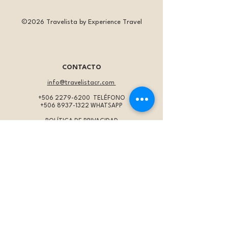
©2026 Travelista by Experience Travel
CONTACTO
info@travelistacr.com
+506 2279-6200
TELÉFONO
+506 8937-1322
WHATSAPP
POLÍTICA DE PRIVACIDAD
TÉRMINOS DE USO
IMPORTANTE
* Programas:
Los precios son por persona en
habitación doble, a menos que se indique de otra
forma. Éstos se actualizan periódicamente y están
sujetos a cambios en cualquier momento. La tarifa