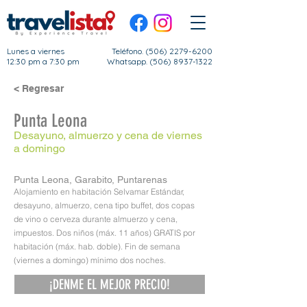
Lunes a viernes
Teléfono.
(506) 2279-6200
12:30 pm a 7:30 pm
Whatsapp. (506) 8937-1322
< Regresar
Punta Leona
Desayuno, almuerzo y cena de viernes
a domingo
Punta Leona, Garabito, Puntarenas
Alojamiento en habitación Selvamar Estándar,
desayuno, almuerzo, cena tipo buffet, dos copas
de vino o cerveza durante almuerzo y cena,
impuestos. Dos niños (máx. 11 años) GRATIS por
habitación (máx. hab. doble). Fin de semana
(viernes a domingo) mínimo dos noches.
¡DENME EL MEJOR PRECIO!