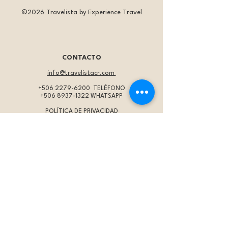
©2026 Travelista by Experience Travel
CONTACTO
info@travelistacr.com
+506 2279-6200
TELÉFONO
+506 8937-1322
WHATSAPP
POLÍTICA DE PRIVACIDAD
TÉRMINOS DE USO
IMPORTANTE
* Programas:
Los precios son por persona en
habitación doble, a menos que se indique de otra
forma. Éstos se actualizan periódicamente y están
sujetos a cambios en cualquier momento. La tarifa
aérea no está incluida a menos que se indique
específicamente.