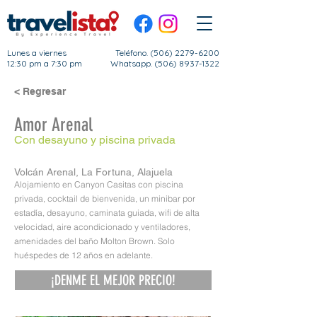
Lunes a viernes
Teléfono.
(506) 2279-6200
12:30 pm a 7:30 pm
Whatsapp. (506) 8937-1322
< Regresar
Amor Arenal
Con desayuno y piscina privada
Volcán Arenal, La Fortuna, Alajuela
Alojamiento en Canyon Casitas con piscina
privada, cocktail de bienvenida, un minibar por
estadía, desayuno, caminata guiada, wifi de alta
velocidad, aire acondicionado y ventiladores,
amenidades del baño Molton Brown. Solo
huéspedes de 12 años en adelante.
¡DENME EL MEJOR PRECIO!