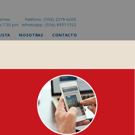
ernes
Teléfono. (506) 2279-6200
a 7:30 pm
Whatsapp. (506) 8937-1322
ISTA
NOSOTRAS
CONTACTO