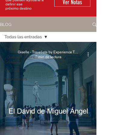
que pueden ayudarte a
Ver Notas
definir ese
próximo destino
BLOG
Todas las entradas
Todas las entradas
Giselle - Travelista by Experience Travel
¿Qué nos cuenta
3 min de lectura
Giselle?
Tu Guía
Novedades
El David de Miguel Ángel