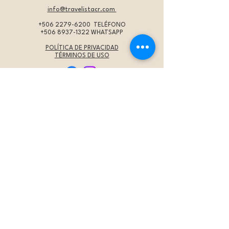
info@travelistacr.com
+506 2279-6200
TELÉFONO
+506 8937-1322
WHATSAPP
POLÍTICA DE PRIVACIDAD
TÉRMINOS DE USO
IMPORTANTE
* Programas:
Los precios son por persona en
habitación doble, a menos que se indique de otra
forma. Éstos se actualizan periódicamente y están
sujetos a cambios en cualquier momento. La tarifa
aérea no está incluida a menos que se indique
específicamente.
Por favor
contáctenos
para verificar las tarifas
aéreas aplicables para sus
fechas específicas de viaje.