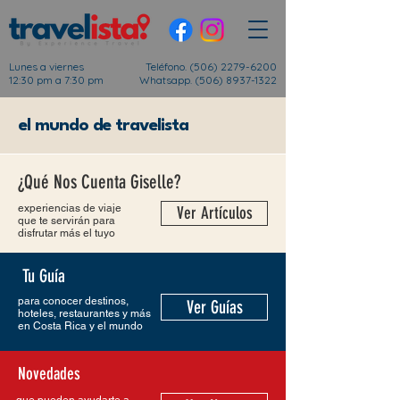
Lunes a viernes
Teléfono.
(506) 2279-6200
12:30 pm a 7:30 pm
Whatsapp. (506) 8937-1322
el mundo de travelista
¿Qué Nos Cuenta Giselle?
experiencias de viaje
Ver Artículos
que te servirán para
disfrutar más el tuyo
Tu Guía
para conocer destinos,
Ver Guías
hoteles, restaurantes y más
en Costa Rica y el mundo
Novedades