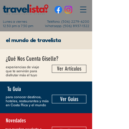
Lunes a viernes
Teléfono.
(506) 2279-6200
12:30 pm a 7:30 pm
Whatsapp. (506) 8937-1322
el mundo de travelista
¿Qué Nos Cuenta Giselle?
experiencias de viaje
Ver Artículos
que te servirán para
disfrutar más el tuyo
Tu Guía
para conocer destinos,
Ver Guías
hoteles, restaurantes y más
en Costa Rica y el mundo
Novedades