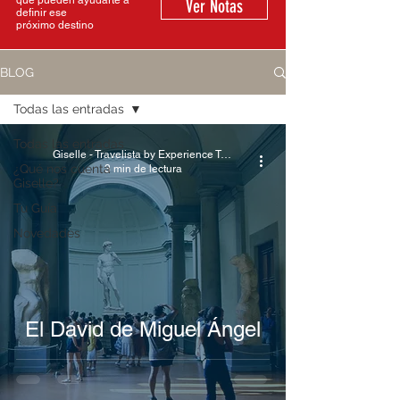
que pueden ayudarte a
Ver Notas
definir ese
próximo destino
BLOG
Todas las entradas
Todas las entradas
Giselle - Travelista by Experience Travel
¿Qué nos cuenta
3 min de lectura
Giselle?
Tu Guía
Novedades
El David de Miguel Ángel