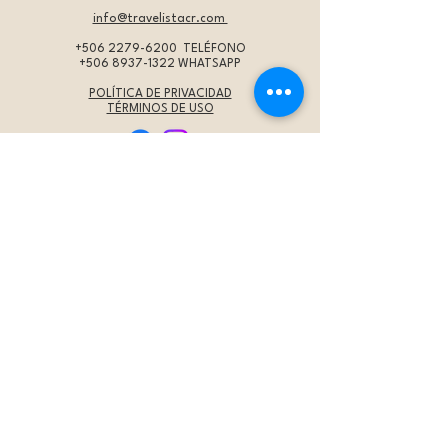
info@travelistacr.com
+506 2279-6200
TELÉFONO
+506 8937-1322
WHATSAPP
POLÍTICA DE PRIVACIDAD
TÉRMINOS DE USO
IMPORTANTE
* Programas:
Los precios son por persona en
habitación doble, a menos que se indique de otra
forma. Éstos se actualizan periódicamente y están
sujetos a cambios en cualquier momento. La tarifa
aérea no está incluida a menos que se indique
específicamente.
Por favor
contáctenos
para verificar las tarifas
aéreas aplicables para sus
fechas específicas de viaje.