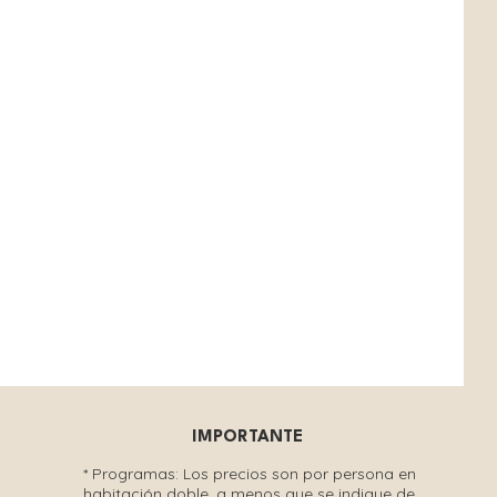
IMPORTANTE
* Programas:
Los precios son por persona en
habitación doble, a menos que se indique de