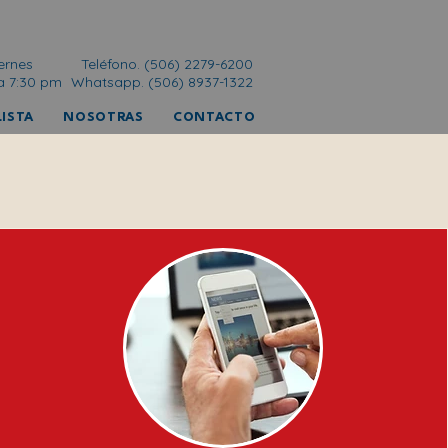
ernes
Teléfono. (506) 2279-6200
a 7:30 pm
Whatsapp. (506) 8937-1322
ISTA
NOSOTRAS
CONTACTO