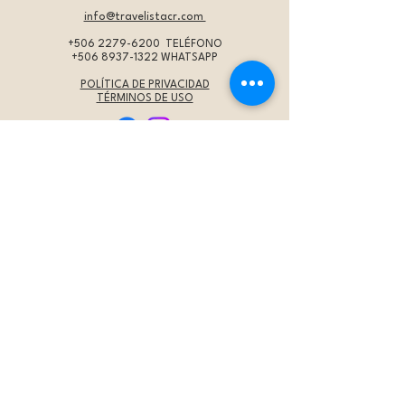
info@travelistacr.com
+506 2279-6200
TELÉFONO
+506 8937-1322
WHATSAPP
POLÍTICA DE PRIVACIDAD
TÉRMINOS DE USO
IMPORTANTE
* Programas:
Los precios son por persona en
habitación doble, a menos que se indique de otra
forma. Éstos se actualizan periódicamente y están
sujetos a cambios en cualquier momento. La tarifa
aérea no está incluida a menos que se indique
específicamente.
Por favor
contáctenos
para verificar las tarifas
aéreas aplicables para sus
fechas específicas de viaje.