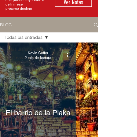
que pueden ayudarte a
Ver Notas
definir ese
próximo destino
BLOG
Todas las entradas
Todas las entradas
Kevin Coffer
¿Qué nos cuenta
2 min de lectura
Giselle?
Tu Guía
Novedades
El barrio de la Plaka