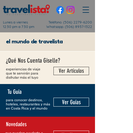
Lunes a viernes
Teléfono.
(506) 2279-6200
12:30 pm a 7:30 pm
Whatsapp. (506) 8937-1322
el mundo de travelista
¿Qué Nos Cuenta Giselle?
experiencias de viaje
Ver Artículos
que te servirán para
disfrutar más el tuyo
Tu Guía
para conocer destinos,
Ver Guías
hoteles, restaurantes y más
en Costa Rica y el mundo
Novedades