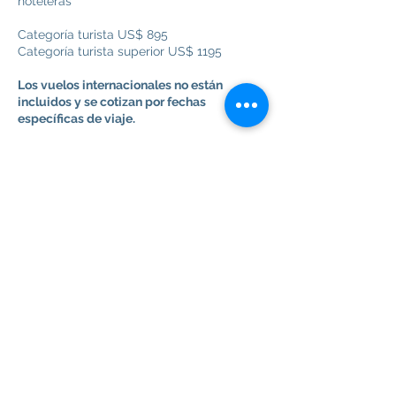
hoteleras
Categoría turista US$ 895
Categoría turista superior US$ 1195
Los vuelos internacionales no están
incluidos y se cotizan por fechas
específicas de viaje.
Descargo de responsabilidad:
Durante el
año, el operador podrá cambiar precios,
dependiendo de las condiciones
económicas y fiscales en el país.
Sugerimos pedir cotización para las
fechas específicas de su interés vía
info@travelistacr.com
. Última
actualización: 1JN26.