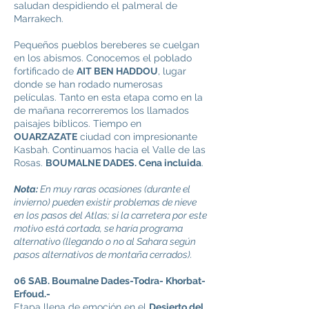
saludan despidiendo el palmeral de
Marrakech.
Pequeños pueblos bereberes se cuelgan
en los abismos. Conocemos el poblado
fortificado de
AIT BEN HADDOU
, lugar
donde se han rodado numerosas
películas. Tanto en esta etapa como en la
de mañana recorreremos los llamados
paisajes bíblicos. Tiempo en
OUARZAZATE
ciudad con impresionante
Kasbah. Continuamos hacia el Valle de las
Rosas.
BOUMALNE DADES. Cena incluida
.
Nota:
En muy raras ocasiones (durante el
invierno) pueden existir problemas de nieve
en los pasos del Atlas; si la carretera por este
motivo está cortada, se haría programa
alternativo (llegando o no al Sahara según
pasos alternativos de montaña cerrados).
06 SAB. Boumalne Dades-Todra- Khorbat-
Erfoud.-
Etapa llena de emoción en el
Desierto del