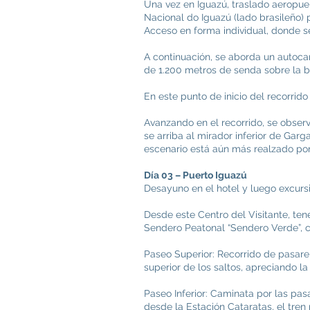
Una vez en Iguazú, traslado aeropuer
Nacional do Iguazú (lado brasileño) p
Acceso en forma individual, donde s
A continuación, se aborda un autocar
de 1.200 metros de senda sobre la b
En este punto de inicio del recorrid
Avanzando en el recorrido, se observa
se arriba al mirador inferior de Gar
escenario está aún más realzado por 
Día 03 – Puerto Iguazú
Desayuno en el hotel y luego excursi
Desde este Centro del Visitante, tene
Sendero Peatonal “Sendero Verde”, co
Paseo Superior: Recorrido de pasarel
superior de los saltos, apreciando 
Paseo Inferior: Caminata por las pas
desde la Estación Cataratas, el tren