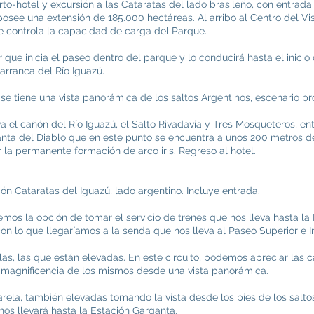
to-hotel y excursión a las Cataratas del lado brasileño, con entrada 
osee una extensión de 185.000 hectáreas. Al arribo al Centro del Visi
e controla la capacidad de carga del Parque.
 que inicia el paseo dentro del parque y lo conducirá hasta el inicio
arranca del Río Iguazú.
o se tiene una vista panorámica de los saltos Argentinos, escenario p
 el cañón del Río Iguazú, el Salto Rivadavia y Tres Mosqueteros, entre
ganta del Diablo que en este punto se encuentra a unos 200 metros de
la permanente formación de arco iris. Regreso al hotel.
ón Cataratas del Iguazú, lado argentino. Incluye entrada.
mos la opción de tomar el servicio de trenes que nos lleva hasta la E
n lo que llegaríamos a la senda que nos lleva al Paseo Superior e In
as, las que están elevadas. En este circuito, podemos apreciar las 
la magnificencia de los mismos desde una vista panorámica.
arela, también elevadas tomando la vista desde los pies de los salto
 nos llevará hasta la Estación Garganta.