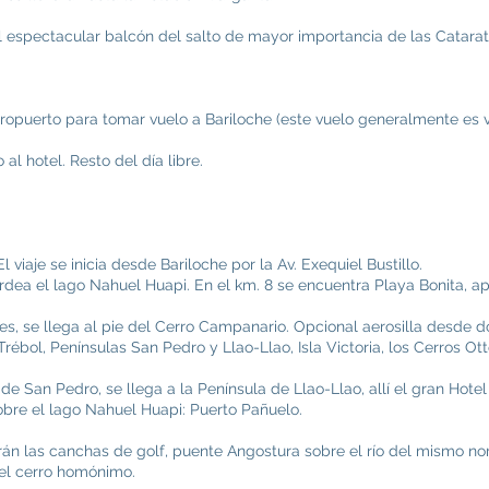
l espectacular balcón del salto de mayor importancia de las Catarat
ropuerto para tomar vuelo a Bariloche (este vuelo generalmente es v
al hotel. Resto del día libre.
 viaje se inicia desde Bariloche por la Av. Exequiel Bustillo.
rdea el lago Nahuel Huapi. En el km. 8 se encuentra Playa Bonita, ap
jes, se llega al pie del Cerro Campanario. Opcional aerosilla desde
rébol, Penínsulas San Pedro y Llao-Llao, Isla Victoria, los Cerros Ot
 de San Pedro, se llega a la Península de Llao-Llao, allí el gran Hote
sobre el lago Nahuel Huapi: Puerto Pañuelo.
rán las canchas de golf, puente Angostura sobre el río del mismo 
del cerro homónimo.