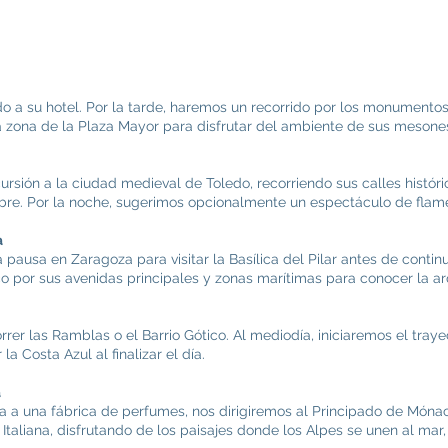
o a su hotel. Por la tarde, haremos un recorrido por los monumentos
a zona de la Plaza Mayor para disfrutar del ambiente de sus mesones
rsión a la ciudad medieval de Toledo, recorriendo sus calles históric
libre. Por la noche, sugerimos opcionalmente un espectáculo de flam
a
pausa en Zaragoza para visitar la Basílica del Pilar antes de continu
o por sus avenidas principales y zonas marítimas para conocer la ar
rer las Ramblas o el Barrio Gótico. Al mediodía, iniciaremos el traye
a Costa Azul al finalizar el día.
a
ita a una fábrica de perfumes, nos dirigiremos al Principado de Móna
 Italiana, disfrutando de los paisajes donde los Alpes se unen al mar