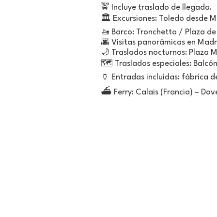
🚖 Incluye traslado de llegada.
🏛️ Excursiones: Toledo desde Ma
🚤 Barco: Tronchetto / Plaza d
🌆 Visitas panorámicas en Madri
🌙 Traslados nocturnos: Plaza 
🗺️ Traslados especiales: Balcó
🏺 Entradas incluidas: fábrica d
⛴️ Ferry: Calais (Francia) – Dov