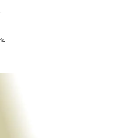
.
ís.