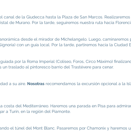
l canal de la Giudecca hasta la Plaza de San Marcos. Realizaremos 
cristal de Murano. Por la tarde, seguiremos nuestra ruta hacia Florenci
norámica desde el mirador de Michelangelo. Luego, caminaremos por
ignoria) con un guía local. Por la tarde, partiremos hacia la Ciudad 
uiada por la Roma Imperial (Coliseo, Foros, Circo Máximo) finalizan
os un traslado al pintoresco barrio del Trastévere para cenar.
udad a su aire.
Nosotras
recomendamos la excursión opcional a la Isl
la costa del Mediterráneo. Haremos una parada en Pisa para admirar e
ar a Turín, en la región del Piamonte.
zando el túnel del Mont Blanc. Pasaremos por Chamonix y haremos u