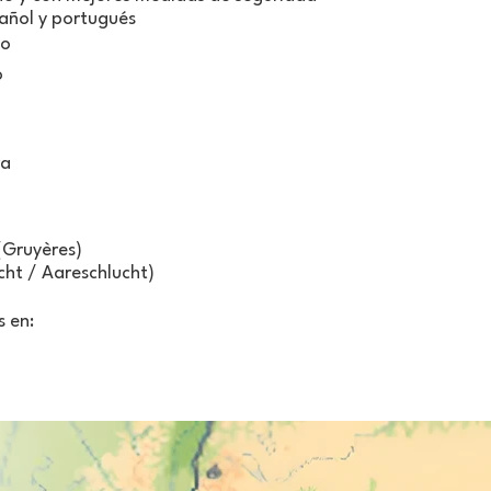
añol y portugués
do
o
ra
(Gruyères)
cht / Aareschlucht)
s en: