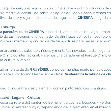
el Lago Leman, una región con un clima suave y gran producción de 
eza medieval construida sobre las aguas del lago. Continuaremos cr
val de jazz y siguiendo la orilla del lago, hasta
GINEBRA
. Llegada al
- Friburgo
ita panorámica
de
GINEBRA
, ciudad situada a orillas del lago Lem
cio de las Naciones, el encantador Jardín Inglés con su famoso reloj 
 Posteriormente, dispondremos de tiempo libre para pasear y almorz
mán, entre paisajes de viñedos y montañas nevadas, hasta llegar a
é Olímpico Internacional. Haremos una parada en el Parque Olímpico, 
a cultura olímpica.
idad amurallada de
GRUYÈRES
, conocida mundialmente por su queso
ocolate suizo (como Nestlé, entre otros).
Visitaremos la fábrica de ch
iudad bilingüe (francés y alemán), con un pintoresco casco antiguo.
hlucht - Lugano - Chiasso
esca carretera del cantón de Berna, entre colinas, bosques y verd
stillo de Schwarzenburg o, dependiendo del alojamiento, en el mirado