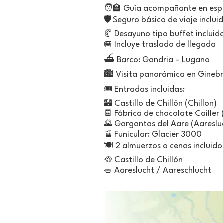
🧑‍🏫 Guía acompañante en esp
🛡️ Seguro básico de viaje inclui
🥐 Desayuno tipo buffet incluid
🚐 Incluye traslado de llegada
⛴️ Barco: Gandria – Lugano
🏙️ Visita panorámica en Gineb
🎟️ Entradas incluidas:
🏰 Castillo de Chillón (Chillon)
🍫 Fábrica de chocolate Cailler 
🌄 Gargantas del Aare (Aareslu
🚡 Funicular: Glacier 3000
🍽️ 2 almuerzos o cenas incluido
🥘 Castillo de Chillón
🥗 Aareslucht / Aareschlucht