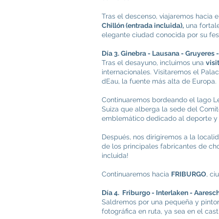
Tras el descenso, viajaremos hacia 
Chillón (entrada incluida),
una fortal
elegante ciudad conocida por su festi
Día 3. Ginebra - Lausana - Gruyeres 
Tras el desayuno, incluimos una
vis
internacionales. Visitaremos el Pala
dEau, la fuente más alta de Europa.
Continuaremos bordeando el lago Le
Suiza que alberga la sede del Comit
emblemático dedicado al deporte y l
Después, nos dirigiremos a la local
de los principales fabricantes de ch
incluida!
Continuaremos hacia
FRIBURGO
, c
Día 4. Friburgo - Interlaken - Aaresc
Saldremos por una pequeña y pintor
fotográfica en ruta, ya sea en el ca