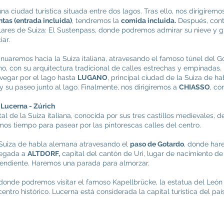
una ciudad turística situada entre dos lagos. Tras ello, nos dirigiremo
tas (entrada incluida)
, tendremos la
comida incluida.
Después, cont
res de Suiza: El Sustenpass, donde podremos admirar su nieve y gl
iar.
nuaremos hacia la Suiza italiana, atravesando el famoso túnel del 
gano, con su arquitectura tradicional de calles estrechas y empinada
vegar por el lago hasta
LUGANO
, principal ciudad de la Suiza de ha
 y su paseo junto al lago. Finalmente, nos dirigiremos a
CHIASSO
, co
- Lucerna - Zúrich
ital de la Suiza italiana, conocida por sus tres castillos medievales, 
 tiempo para pasear por las pintorescas calles del centro.
 Suiza de habla alemana atravesando el
paso de Gotardo
, donde har
Llegada a
ALTDORF,
capital del cantón de Uri, lugar de nacimiento de 
pendiente. Haremos una parada para almorzar.
 donde podremos visitar el famoso Kapellbrücke, la estatua del León
centro histórico. Lucerna está considerada la capital turística del paí