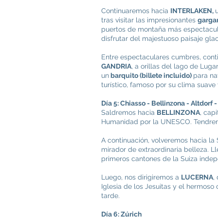
Continuaremos hacia
INTERLAKEN,
tras visitar las impresionantes
gargan
puertos de montaña más espectacula
disfrutar del majestuoso paisaje glac
Entre espectaculares cumbres, conti
GANDRIA
, a orillas del lago de Lu
un
barquito (billete incluido)
para na
turístico, famoso por su clima suave
Día 5: Chiasso - Bellinzona - Altdorf 
Saldremos hacia
BELLINZONA
, cap
Humanidad por la UNESCO. Tendremos
A continuación, volveremos hacia la
mirador de extraordinaria belleza. 
primeros cantones de la Suiza inde
Luego, nos dirigiremos a
LUCERNA
,
Iglesia de los Jesuitas y el hermoso 
tarde.
Día 6: Zúrich